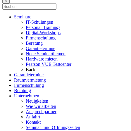
X
Seminare
IT-Schulungen
Personal-Trainings
Digital-Workshops
Firmenschulung
Beratung
Garantietermine
Neue Seminarthemen
Hardware mieten
Pearson VUE Testcenter
Back
Garantietermine
Raumvermietung
Firmenschulung
Beratung
Unternehmen
Neuigkeiten
Wie wir arbeiten
Ansprechpartner
Anfahrt
Kontakt
Seminar- und Öffnungszeiten