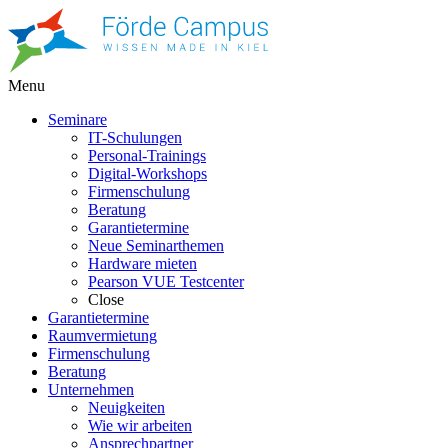
Menu
Seminare
IT-Schulungen
Personal-Trainings
Digital-Workshops
Firmenschulung
Beratung
Garantietermine
Neue Seminarthemen
Hardware mieten
Pearson VUE Testcenter
Close
Garantietermine
Raumvermietung
Firmenschulung
Beratung
Unternehmen
Neuigkeiten
Wie wir arbeiten
Ansprechpartner