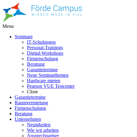
Menu
Seminare
IT-Schulungen
Personal-Trainings
Digital-Workshops
Firmenschulung
Beratung
Garantietermine
Neue Seminarthemen
Hardware mieten
Pearson VUE Testcenter
Close
Garantietermine
Raumvermietung
Firmenschulung
Beratung
Unternehmen
Neuigkeiten
Wie wir arbeiten
Ansprechpartner