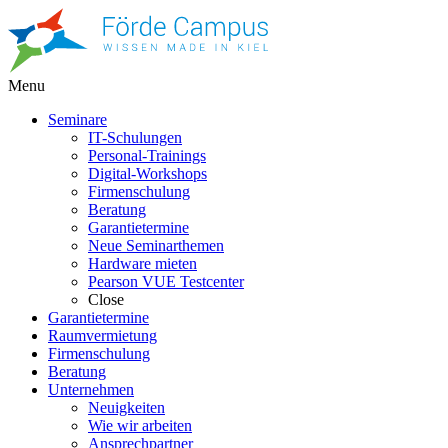
Menu
Seminare
IT-Schulungen
Personal-Trainings
Digital-Workshops
Firmenschulung
Beratung
Garantietermine
Neue Seminarthemen
Hardware mieten
Pearson VUE Testcenter
Close
Garantietermine
Raumvermietung
Firmenschulung
Beratung
Unternehmen
Neuigkeiten
Wie wir arbeiten
Ansprechpartner