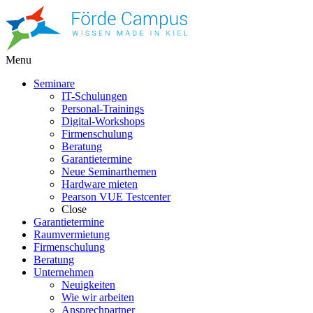
Menu
Seminare
IT-Schulungen
Personal-Trainings
Digital-Workshops
Firmenschulung
Beratung
Garantietermine
Neue Seminarthemen
Hardware mieten
Pearson VUE Testcenter
Close
Garantietermine
Raumvermietung
Firmenschulung
Beratung
Unternehmen
Neuigkeiten
Wie wir arbeiten
Ansprechpartner