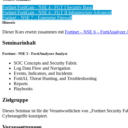
Fortinet FortiGate - NSE 4 - FGT I Security Basic
Fortinet FortiGate - NSE 4 - FGT II Infrastructure Advanced
Fortinet – NSE 7 – Enterprise Firewall
Hinweis
Dieser Kurs ersetzt zusammen mit
Fortinet – NSE 6 – FortiAnalyzer 
Seminarinhalt
Fortinet - NSE 5 - FortiAnalyzer Analyst
SOC Concepts and Security Fabric
Log Data Flow and Navigation
Events, Indicators, and Incidents
FortiAI, Threat Hunting, and Troubleshooting
Reports
Playbooks
Zielgruppe
Dieses Seminar ist für die Verantwortlichen von „Fortinet Security
Cyberangriffe konzipiert.
Voraussetzungen