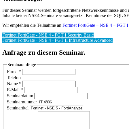
Für dieses Seminar werden fortgeschrittene Netzwerkkenntnisse und
Inhalte beider NSE4-Seminare vorausgesetzt. Kenntnisse der SQL SE
Wir empfehlen die Teilnahme an
Fortinet FortiGate – NSE 4 – FGT I 
Fortinet FortiGate - NSE 4 - FGT I Security Basic
Fortinet FortiGate - NSE 4 - FGT II Infrastructure Advanced
Anfrage zu diesem Seminar.
Seminaranfrage
Firma
*
Telefon
Name
*
E-Mail
*
Seminardatum
Seminarnummer
Seminartitel