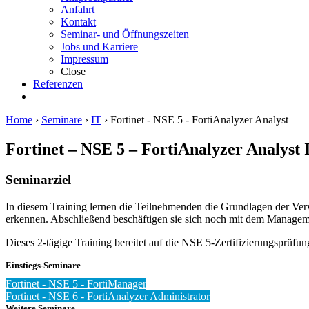
Anfahrt
Kontakt
Seminar- und Öffnungszeiten
Jobs und Karriere
Impressum
Close
Referenzen
Home
›
Seminare
›
IT
›
Fortinet - NSE 5 - FortiAnalyzer Analyst
Fortinet – NSE 5 – FortiAnalyzer Analyst
Seminarziel
In diesem Training lernen die Teilnehmenden die Grundlagen der Verw
erkennen. Abschließend beschäftigen sie sich noch mit dem Manageme
Dieses 2-tägige Training bereitet auf die NSE 5-Zertifizierungsprüfu
Einstiegs-Seminare
Fortinet - NSE 5 - FortiManager
Fortinet - NSE 6 - FortiAnalyzer Administrator
Weitere Seminare