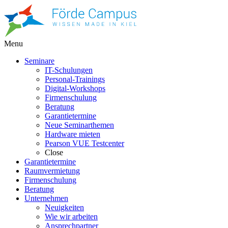
Menu
Seminare
IT-Schulungen
Personal-Trainings
Digital-Workshops
Firmenschulung
Beratung
Garantietermine
Neue Seminarthemen
Hardware mieten
Pearson VUE Testcenter
Close
Garantietermine
Raumvermietung
Firmenschulung
Beratung
Unternehmen
Neuigkeiten
Wie wir arbeiten
Ansprechpartner