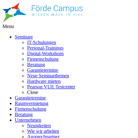
Menu
Seminare
IT-Schulungen
Personal-Trainings
Digital-Workshops
Firmenschulung
Beratung
Garantietermine
Neue Seminarthemen
Hardware mieten
Pearson VUE Testcenter
Close
Garantietermine
Raumvermietung
Firmenschulung
Beratung
Unternehmen
Neuigkeiten
Wie wir arbeiten
Ansprechpartner