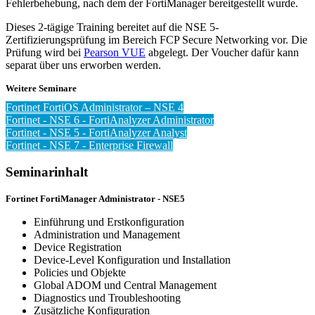
Fehlerbehebung, nach dem der FortiManager bereitgestellt wurde.
Dieses 2-tägige Training bereitet auf die NSE 5-
Zertifizierungsprüfung im Bereich FCP Secure Networking vor. Die
Prüfung wird bei
Pearson VUE
abgelegt. Der Voucher dafür kann
separat über uns erworben werden.
Weitere Seminare
Fortinet FortiOS Administrator – NSE 4
Fortinet - NSE 6 - FortiAnalyzer Administrator
Fortinet - NSE 5 - FortiAnalyzer Analyst
Fortinet - NSE 7 - Enterprise Firewall
Seminarinhalt
Fortinet FortiManager Administrator - NSE5
Einführung und Erstkonfiguration
Administration und Management
Device Registration
Device-Level Konfiguration und Installation
Policies und Objekte
Global ADOM und Central Management
Diagnostics und Troubleshooting
Zusätzliche Konfiguration