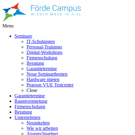
Menu
Seminare
IT-Schulungen
Personal-Trainings
Digital-Workshops
Firmenschulung
Beratung
Garantietermine
Neue Seminarthemen
Hardware mieten
Pearson VUE Testcenter
Close
Garantietermine
Raumvermietung
Firmenschulung
Beratung
Unternehmen
Neuigkeiten
Wie wir arbeiten
Ansprechpartner