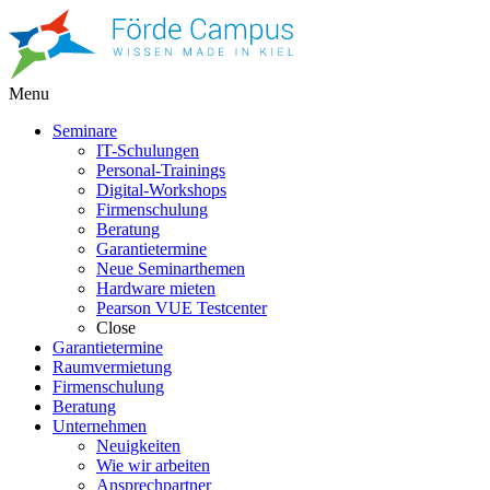
Menu
Seminare
IT-Schulungen
Personal-Trainings
Digital-Workshops
Firmenschulung
Beratung
Garantietermine
Neue Seminarthemen
Hardware mieten
Pearson VUE Testcenter
Close
Garantietermine
Raumvermietung
Firmenschulung
Beratung
Unternehmen
Neuigkeiten
Wie wir arbeiten
Ansprechpartner