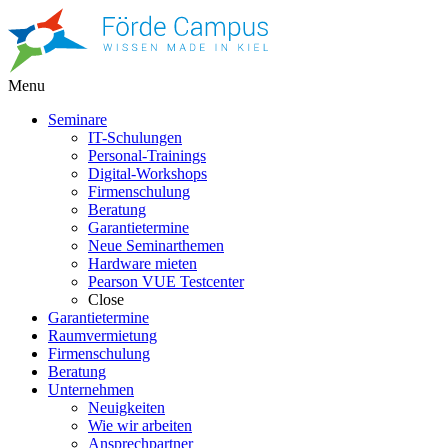
Menu
Seminare
IT-Schulungen
Personal-Trainings
Digital-Workshops
Firmenschulung
Beratung
Garantietermine
Neue Seminarthemen
Hardware mieten
Pearson VUE Testcenter
Close
Garantietermine
Raumvermietung
Firmenschulung
Beratung
Unternehmen
Neuigkeiten
Wie wir arbeiten
Ansprechpartner