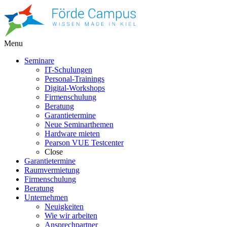
Menu
Seminare
IT-Schulungen
Personal-Trainings
Digital-Workshops
Firmenschulung
Beratung
Garantietermine
Neue Seminarthemen
Hardware mieten
Pearson VUE Testcenter
Close
Garantietermine
Raumvermietung
Firmenschulung
Beratung
Unternehmen
Neuigkeiten
Wie wir arbeiten
Ansprechpartner