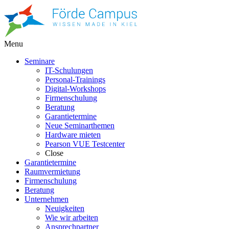
Menu
Seminare
IT-Schulungen
Personal-Trainings
Digital-Workshops
Firmenschulung
Beratung
Garantietermine
Neue Seminarthemen
Hardware mieten
Pearson VUE Testcenter
Close
Garantietermine
Raumvermietung
Firmenschulung
Beratung
Unternehmen
Neuigkeiten
Wie wir arbeiten
Ansprechpartner