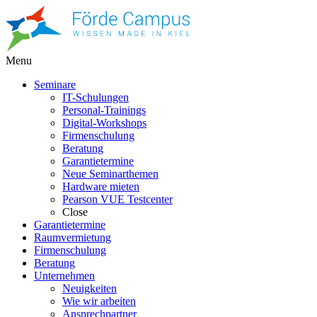
Menu
Seminare
IT-Schulungen
Personal-Trainings
Digital-Workshops
Firmenschulung
Beratung
Garantietermine
Neue Seminarthemen
Hardware mieten
Pearson VUE Testcenter
Close
Garantietermine
Raumvermietung
Firmenschulung
Beratung
Unternehmen
Neuigkeiten
Wie wir arbeiten
Ansprechpartner