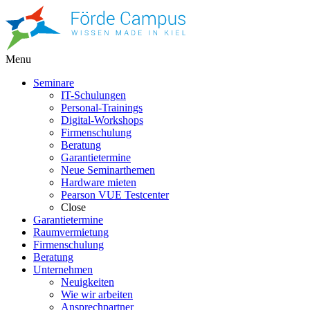
Menu
Seminare
IT-Schulungen
Personal-Trainings
Digital-Workshops
Firmenschulung
Beratung
Garantietermine
Neue Seminarthemen
Hardware mieten
Pearson VUE Testcenter
Close
Garantietermine
Raumvermietung
Firmenschulung
Beratung
Unternehmen
Neuigkeiten
Wie wir arbeiten
Ansprechpartner