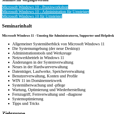
Seminare zur Vorgängerversion
Microsoft Windows 10 - Praxisworkshop
Microsoft Windows 10 - Administration für Umsteiger
Microsoft Windows 10 für Umsteiger
Seminarinhalt
Microsoft Windows 11 - Umstieg für Administratoren, Supporter und Helpdes
Allgemeiner Systemüberblick von Microsoft Windows 11
Die Systemumgebung (der neue Desktop)
Administrationstools und Werkzeuge
Netzwerkbetrieb in Windows 11
Änderungen in der Systemverwaltung
Neues in der Hardwareverwaltung
Datenträger, Laufwerke, Speicherverwaltung
Benutzerverwaltung, Konten und Profile
WIN 11 im Domänennetzwerk
Systemüberwachung und -pflege
Wartung, Optimierung und Wiederherstellung
Fernzugriff, Fernverwaltung und –diagnose
Systemoptimierung
Tipps und Tricks
Zielgruppe