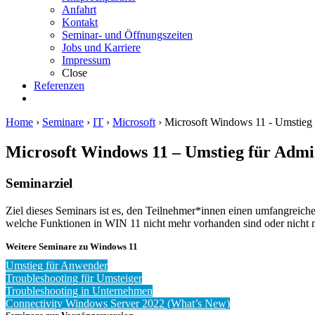
Anfahrt
Kontakt
Seminar- und Öffnungszeiten
Jobs und Karriere
Impressum
Close
Referenzen
Home
›
Seminare
›
IT
›
Microsoft
›
Microsoft Windows 11 - Umstieg 
Microsoft Windows 11 – Umstieg für Admi
Seminarziel
Ziel dieses Seminars ist es, den Teilnehmer*innen einen umfangreich
welche Funktionen in WIN 11 nicht mehr vorhanden sind oder nicht m
Weitere Seminare zu Windows 11
Umstieg für Anwender
Troubleshooting für Umsteiger
Troubleshooting in Unternehmen
Connectivity Windows Server 2022 (What’s New)