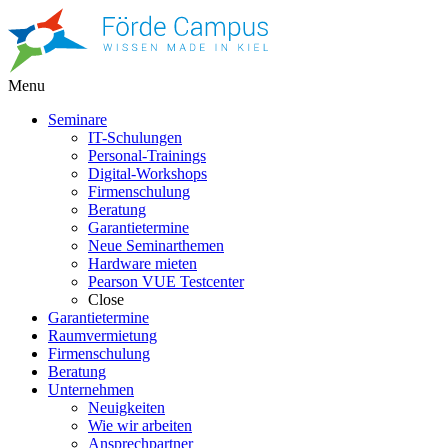
Menu
Seminare
IT-Schulungen
Personal-Trainings
Digital-Workshops
Firmenschulung
Beratung
Garantietermine
Neue Seminarthemen
Hardware mieten
Pearson VUE Testcenter
Close
Garantietermine
Raumvermietung
Firmenschulung
Beratung
Unternehmen
Neuigkeiten
Wie wir arbeiten
Ansprechpartner