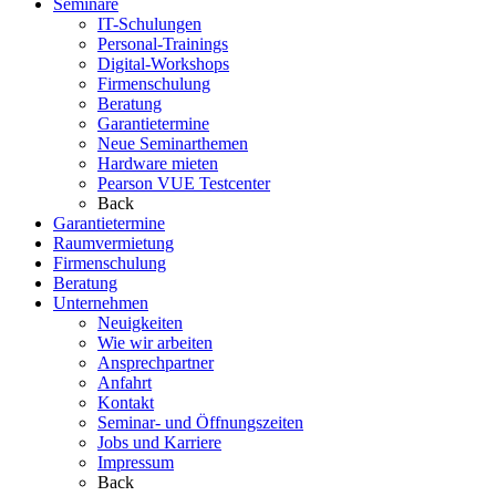
Seminare
IT-Schulungen
Personal-Trainings
Digital-Workshops
Firmenschulung
Beratung
Garantietermine
Neue Seminarthemen
Hardware mieten
Pearson VUE Testcenter
Back
Garantietermine
Raumvermietung
Firmenschulung
Beratung
Unternehmen
Neuigkeiten
Wie wir arbeiten
Ansprechpartner
Anfahrt
Kontakt
Seminar- und Öffnungszeiten
Jobs und Karriere
Impressum
Back