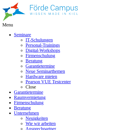
Menu
Seminare
IT-Schulungen
Personal-Trainings
Digital-Workshops
Firmenschulung
Beratung
Garantietermine
Neue Seminarthemen
Hardware mieten
Pearson VUE Testcenter
Close
Garantietermine
Raumvermietung
Firmenschulung
Beratung
Unternehmen
Neuigkeiten
Wie wir arbeiten
Ansprechpartner