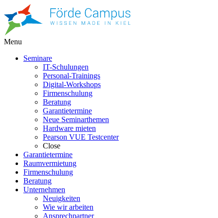
Menu
Seminare
IT-Schulungen
Personal-Trainings
Digital-Workshops
Firmenschulung
Beratung
Garantietermine
Neue Seminarthemen
Hardware mieten
Pearson VUE Testcenter
Close
Garantietermine
Raumvermietung
Firmenschulung
Beratung
Unternehmen
Neuigkeiten
Wie wir arbeiten
Ansprechpartner