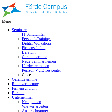
Menu
Seminare
IT-Schulungen
Personal-Trainings
Digital-Workshops
Firmenschulung
Beratung
Garantietermine
Neue Seminarthemen
Hardware mieten
Pearson VUE Testcenter
Close
Garantietermine
Raumvermietung
Firmenschulung
Beratung
Unternehmen
Neuigkeiten
Wie wir arbeiten
Ansprechpartner