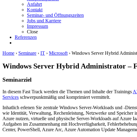
Anfahrt
Kontakt
Seminar- und Öffnungszeiten
Jobs und Karriere
Impressum
Close
Referenzen
Home
›
Seminare
›
IT
›
Microsoft
›
Windows Server Hybrid Administra
Windows Server Hybrid Administrator – 
Seminarziel
In diesem Fast Track werden die Themen und Inhalte der Trainings
AZ
Services
schwerpunktmäßig und komprimiert vermittelt.
Inhatlich erlenen Sie zentrale Windows Server-Workloads und -Dienst
wie Identität, Verwaltung, Rechenleistung, Netzwerke und Speicher
Azure nutzen, virtuelle und physische Server-Workloads auf Azure 
Aufgaben im Zusammenhang mit Hochverfügbarkeit, Fehlerbehebung u
Center, PowerShell, Azure Arc, Azure Automation Update Management,