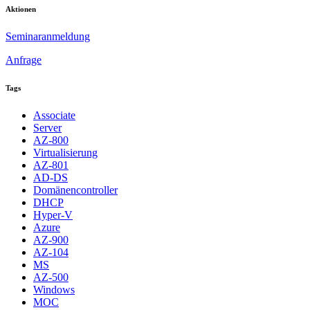
Aktionen
Seminaranmeldung
Anfrage
Tags
Associate
Server
AZ-800
Virtualisierung
AZ-801
AD-DS
Domänencontroller
DHCP
Hyper-V
Azure
AZ-900
AZ-104
MS
AZ-500
Windows
MOC