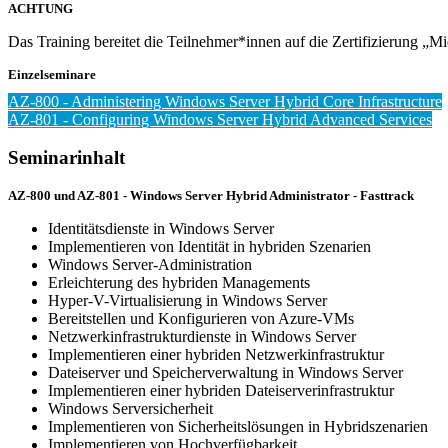
ACHTUNG
Das Training bereitet die Teilnehmer*innen auf die Zertifizierung „M
Einzelseminare
AZ-800 - Administering Windows Server Hybrid Core Infrastructure
AZ-801 - Configuring Windows Server Hybrid Advanced Services
Seminarinhalt
AZ-800 und AZ-801 - Windows Server Hybrid Administrator - Fasttrack
Identitätsdienste in Windows Server
Implementieren von Identität in hybriden Szenarien
Windows Server-Administration
Erleichterung des hybriden Managements
Hyper-V-Virtualisierung in Windows Server
Bereitstellen und Konfigurieren von Azure-VMs
Netzwerkinfrastrukturdienste in Windows Server
Implementieren einer hybriden Netzwerkinfrastruktur
Dateiserver und Speicherverwaltung in Windows Server
Implementieren einer hybriden Dateiserverinfrastruktur
Windows Serversicherheit
Implementieren von Sicherheitslösungen in Hybridszenarien
Implementieren von Hochverfügbarkeit