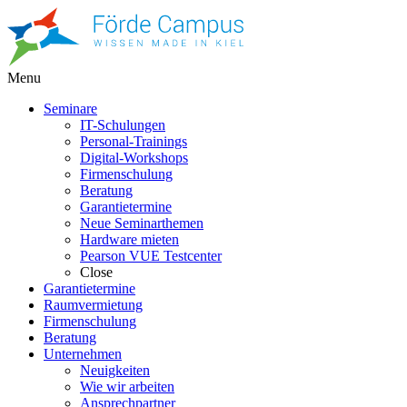
Menu
Seminare
IT-Schulungen
Personal-Trainings
Digital-Workshops
Firmenschulung
Beratung
Garantietermine
Neue Seminarthemen
Hardware mieten
Pearson VUE Testcenter
Close
Garantietermine
Raumvermietung
Firmenschulung
Beratung
Unternehmen
Neuigkeiten
Wie wir arbeiten
Ansprechpartner